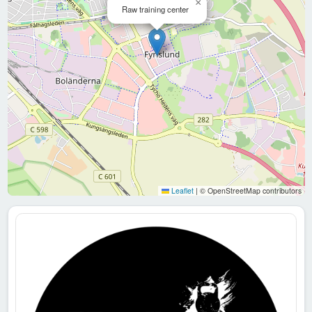
×
Raw training center
Leaflet
|
© OpenStreetMap contributors