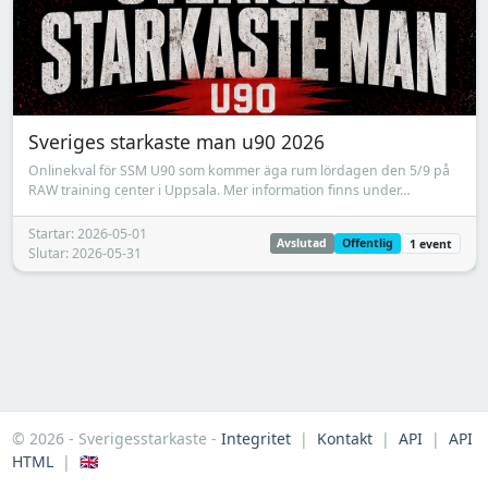
Sveriges starkaste man u90 2026
Onlinekval för SSM U90 som kommer äga rum lördagen den 5/9 på
RAW training center i Uppsala. Mer information finns under…
Startar: 2026-05-01
Avslutad
Offentlig
1 event
Slutar: 2026-05-31
© 2026 - Sverigesstarkaste -
Integritet
|
Kontakt
|
API
|
API
HTML
|
🇬🇧