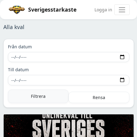
Sverigesstarkaste
Logga in
Alla kval
Från datum
Till datum
Filtrera
Rensa