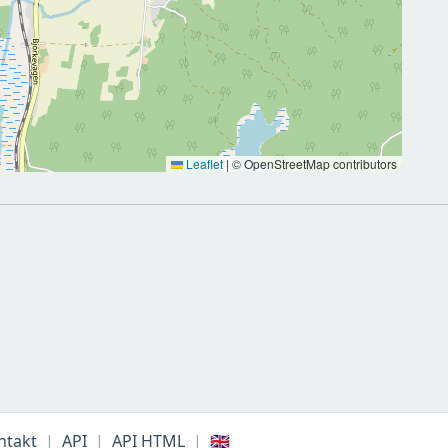
Leaflet
|
© OpenStreetMap contributors
ntakt
|
API
|
API HTML
|
🇬🇧