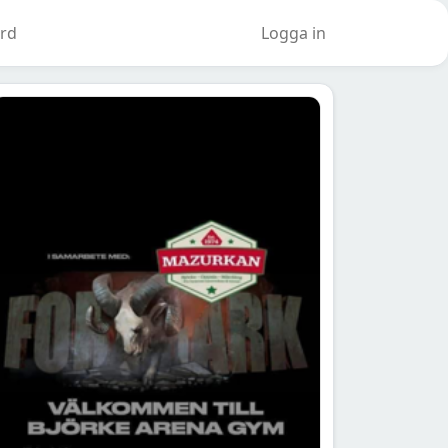
rd
Logga in