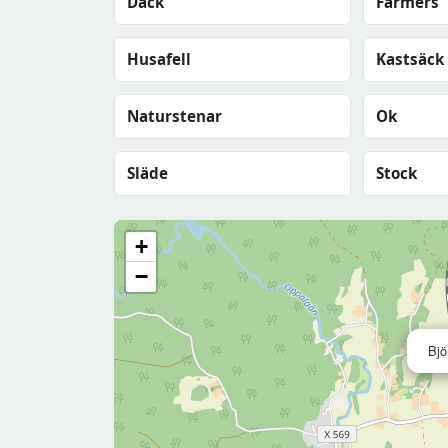
Däck
Farmers
Husafell
Kastsäck
Naturstenar
Ok
Släde
Stock
+
−
Bjö