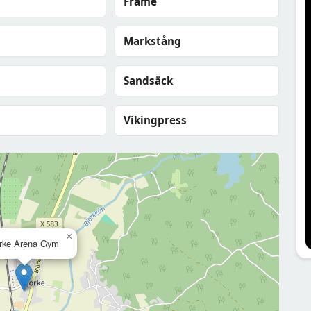
Frame
Markstång
Sandsäck
Vikingpress
×
rke Arena Gym