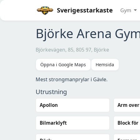
Sverigesstarkaste
Gym
Björke Arena Gy
Björkevägen, 85, 805 97, Björke
Öppna i Google Maps
Hemsida
Mest strongmanprylar i Gävle.
Utrustning
Apollon
Arm over
Bilmarklyft
Block för