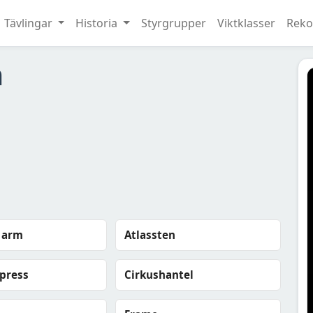
Tävlingar
Historia
Styrgrupper
Viktklasser
Reko
m
 arm
Atlassten
 press
Cirkushantel