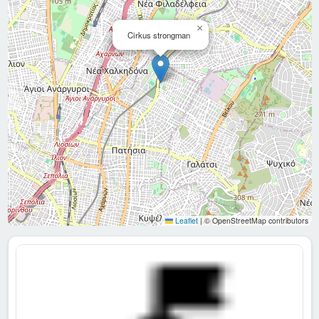
×
Cirkus strongman
Leaflet
|
© OpenStreetMap contributors