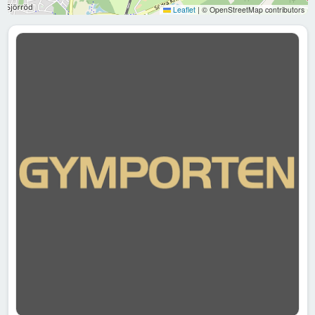
Leaflet
|
© OpenStreetMap contributors