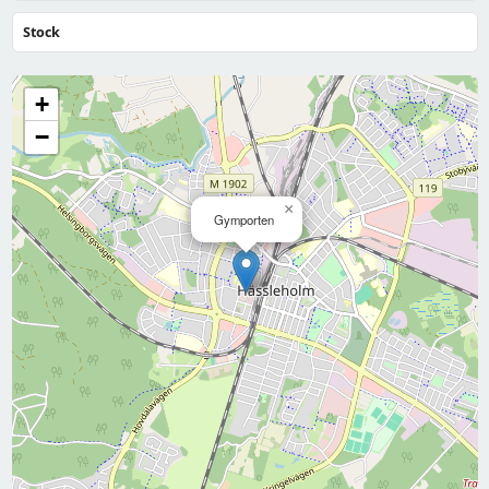
Stock
+
−
×
Gymporten