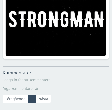
Kommentarer
Logga in för att kommentera.
Inga kommentarer än.
Föregående
1
Nästa