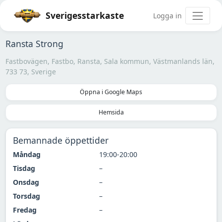
Sverigesstarkaste
Logga in
Ransta Strong
Fastbovägen, Fastbo, Ransta, Sala kommun, Västmanlands län,
733 73, Sverige
Öppna i Google Maps
Hemsida
Bemannade öppettider
Måndag
19:00-20:00
Tisdag
–
Onsdag
–
Torsdag
–
Fredag
–