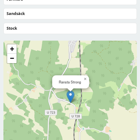
Sandsäck
Stock
+
−
×
Ransta Strong