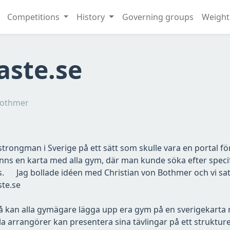
Competitions
History
Governing groups
Weight
aste.se
nBothmer
l strongman i Sverige på ett sätt som skulle vara en portal f
ns en karta med alla gym, där man kunde söka efter specif
ts. Jag bollade idéen med Christian von Bothmer och vi satt
kaste.se
 så kan alla gymägare lägga upp era gym på en sverigekarta 
arrangörer kan presentera sina tävlingar på ett strukture