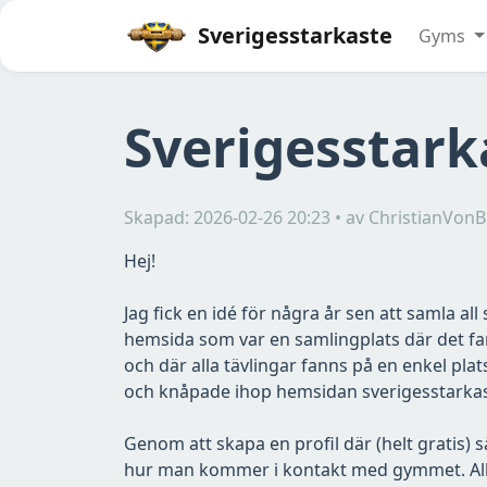
Sverigesstarkaste
Gyms
Sverigesstark
Skapad: 2026-02-26 20:23 • av ChristianVo
Hej!
Jag fick en idé för några år sen att samla al
hemsida som var en samlingplats där det fan
och där alla tävlingar fanns på en enkel pla
och knåpade ihop hemsidan sverigesstar
Genom att skapa en profil där (helt gratis)
hur man kommer i kontakt med gymmet. Alla 