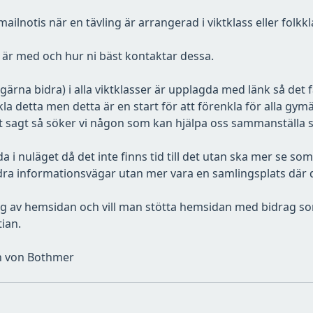
mailnotis när en tävling är arrangerad i viktklass eller folkkl
 är med och hur ni bäst kontaktar dessa.
 gärna bidra) i alla viktklasser är upplagda med länk så det 
 detta men detta är en start för att förenkla för alla gy
et sagt så söker vi någon som kan hjälpa oss sammanställa
i nuläget då det inte finns tid till det utan ska mer se so
dra informationsvägar utan mer vara en samlingsplats där de
ning av hemsidan och vill man stötta hemsidan med bidrag som 
ian.
an von Bothmer