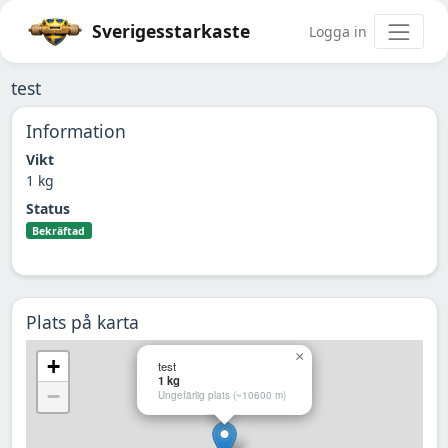
Sverigesstarkaste
Logga in
test
Information
Vikt
1 kg
Status
Bekräftad
Plats på karta
×
+
test
1 kg
−
Ungefärlig plats (~10600 m)