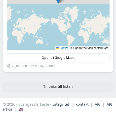
Leaflet
|
© OpenStreetMap contributors
Öppna i Google Maps
90,000000, 31231314,000000
Tillbaka till listan
© 2026 - Sverigesstarkaste -
Integritet
|
Kontakt
|
API
|
API
HTML
|
🇬🇧