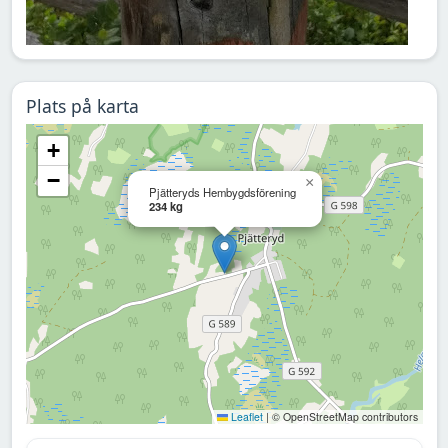
Plats på karta
+
−
×
Pjätteryds Hembygdsförening
234 kg
Leaflet
|
© OpenStreetMap contributors