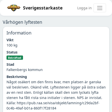
Sverigesstarkaste
Logga in
Vårhögen lyftesten
Information
Vikt
100 kg
Status
Bekräftad
Stad
Falkenbergs kommun
Beskrivning
Något osäkert om den finns kvar, men platsen är ganska
väl beskriven. Okänd vikt. Lyftestenen ligger på östra sidan
av en rest sten. Enligt källan skall den som lyckats lyfta
stenen ha fått rista sina initialer i stenen. NPS är inristat.
Källa: https://pub.raa.se/visa/objekt/lamning/c29da2bf-
0c4b-49af-b01a-860f17f28184