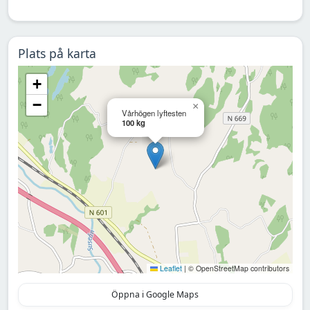
Plats på karta
+
−
×
Vårhögen lyftesten
100 kg
Leaflet
|
© OpenStreetMap contributors
Öppna i Google Maps