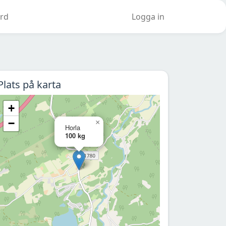
rd
Logga in
Plats på karta
+
−
×
Horla
100 kg