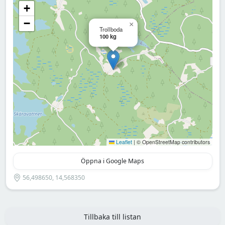
+
−
×
Trollboda
100 kg
Leaflet
|
© OpenStreetMap contributors
Öppna i Google Maps
56,498650, 14,568350
Tillbaka till listan