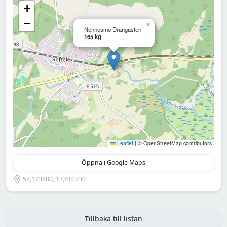
+
−
×
Nennesmo Drängasten
165 kg
Leaflet
|
© OpenStreetMap contributors
Öppna i Google Maps
57,173680, 13,610730
Tillbaka till listan