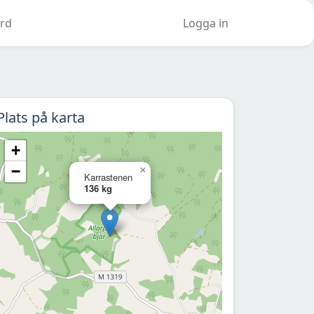
rd
Logga in
Plats på karta
+
−
×
Karrastenen
136 kg