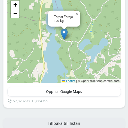
+
−
×
Torpet Försjö
100 kg
Leaflet
|
© OpenStreetMap contributors
Öppna i Google Maps
57,823298, 13,864799
Tillbaka till listan