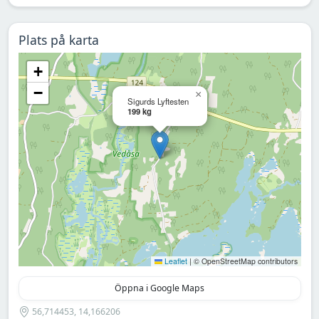
Plats på karta
+
−
×
Sigurds Lyftesten
199 kg
Leaflet
|
© OpenStreetMap contributors
Öppna i Google Maps
56,714453, 14,166206