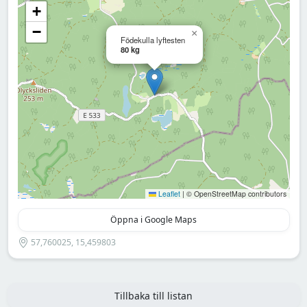
+
−
×
Födekulla lyftesten
80 kg
Leaflet
|
© OpenStreetMap contributors
Öppna i Google Maps
57,760025, 15,459803
Tillbaka till listan