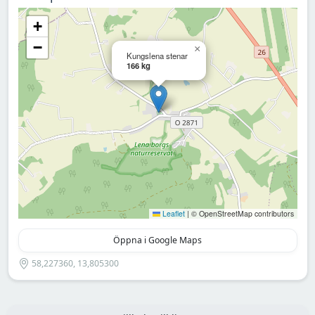
+
−
×
Kungslena stenar
166 kg
Leaflet
|
© OpenStreetMap contributors
Öppna i Google Maps
58,227360, 13,805300