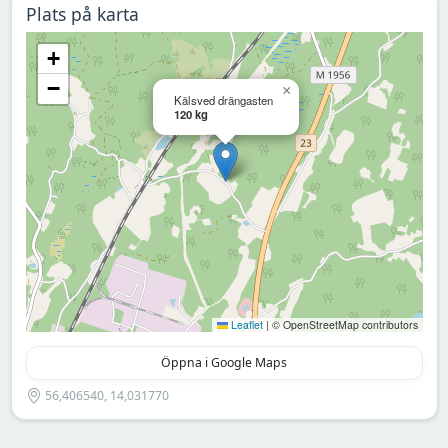
Plats på karta
+
−
×
Kälsved drängasten
120 kg
Leaflet
|
© OpenStreetMap contributors
Öppna i Google Maps
56,406540, 14,031770