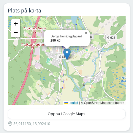
Plats på karta
+
−
×
Berga hembygdsgård
250 kg
Leaflet
|
© OpenStreetMap contributors
Öppna i Google Maps
56,911150, 13,992410