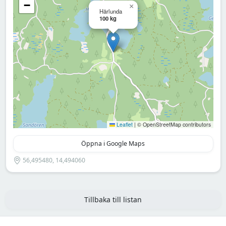
−
×
Härlunda
100 kg
Leaflet
|
© OpenStreetMap contributors
Öppna i Google Maps
56,495480, 14,494060
Tillbaka till listan