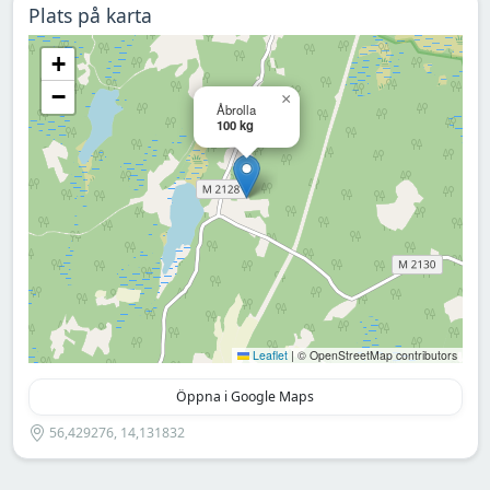
Plats på karta
+
−
×
Åbrolla
100 kg
Leaflet
|
© OpenStreetMap contributors
Öppna i Google Maps
56,429276, 14,131832