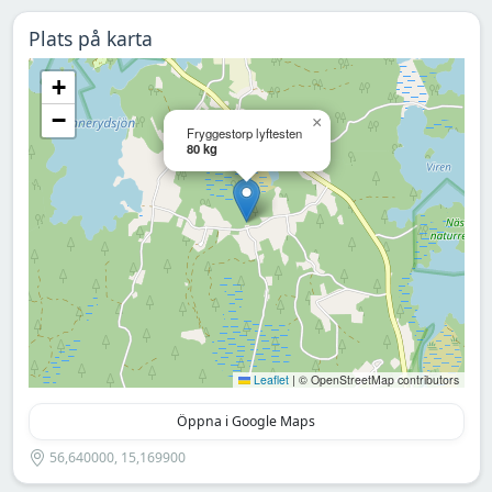
Plats på karta
+
−
×
Fryggestorp lyftesten
80 kg
Leaflet
|
© OpenStreetMap contributors
Öppna i Google Maps
56,640000, 15,169900