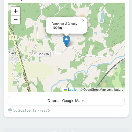
+
−
×
Vankiva drängalyft
100 kg
Leaflet
|
© OpenStreetMap contributors
Öppna i Google Maps
56,202169, 13,773876