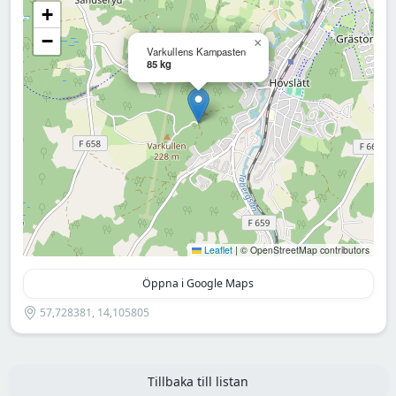
+
−
×
Varkullens Kampasten
85 kg
Leaflet
|
© OpenStreetMap contributors
Öppna i Google Maps
57,728381, 14,105805
Tillbaka till listan