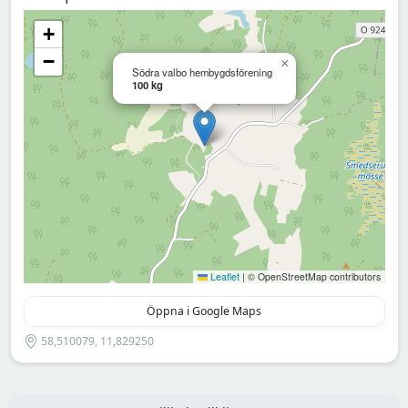
+
−
×
Södra valbo hembygdsförening
100 kg
Leaflet
|
© OpenStreetMap contributors
Öppna i Google Maps
58,510079, 11,829250