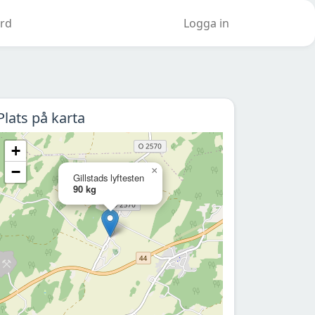
rd
Logga in
Plats på karta
+
−
×
Gillstads lyftesten
90 kg