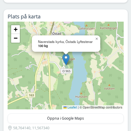
Plats på karta
+
−
×
Naverstads kyrka, Östads Lyftestenar
100 kg
Leaflet
|
© OpenStreetMap contributors
Öppna i Google Maps
58,764140, 11,567340