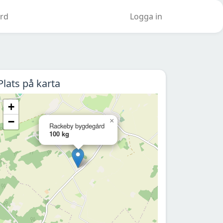
rd
Logga in
Plats på karta
+
−
×
Rackeby bygdegård
100 kg