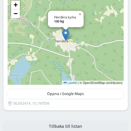
+
−
×
Herråkra kyrka
100 kg
Leaflet
|
© OpenStreetMap contributors
Öppna i Google Maps
56,932419, 15,197056
Tillbaka till listan