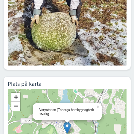
Plats på karta
+
−
×
Verystenen (Tabergs hembygdsgård)
150 kg