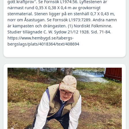
gott kraftprov". Se Fornsök L1974:56. Lyftestenen är
närmast rund 0,35 X 0,38 X 0,4 m av grovkornigt
stenmaterial. Stenen ligger på en stenhäll 0,7 X 0,43 m,
norr om Åsastugan. Se Fornsök L1973:7289. Andra namn
är kampasten och drängasten. (1) Nordiskt Folkminne.
Studier tillägnade C. W. Sydow 21/12 1928. Sid. 71-84.
https://www.hembygd.se/tabergs-
bergslags/plats/4018364/text/408694