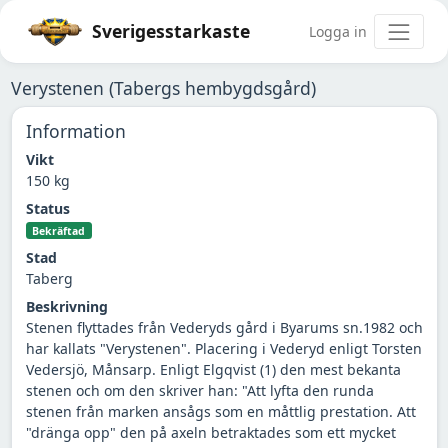
Sverigesstarkaste
Logga in
Verystenen (Tabergs hembygdsgård)
Information
Vikt
150 kg
Status
Bekräftad
Stad
Taberg
Beskrivning
Stenen flyttades från Vederyds gård i Byarums sn.1982 och
har kallats "Verystenen". Placering i Vederyd enligt Torsten
Vedersjö, Månsarp. Enligt Elgqvist (1) den mest bekanta
stenen och om den skriver han: "Att lyfta den runda
stenen från marken ansågs som en måttlig prestation. Att
"dränga opp" den på axeln betraktades som ett mycket