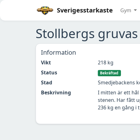
Sverigesstarkaste
Gym
Stollbergs gruvas 
Information
Vikt
218 kg
Status
Bekräftad
Stad
Smedjebackens 
Beskrivning
I mitten är ett hål
stenen. Har fått 
236 kg en gång i t