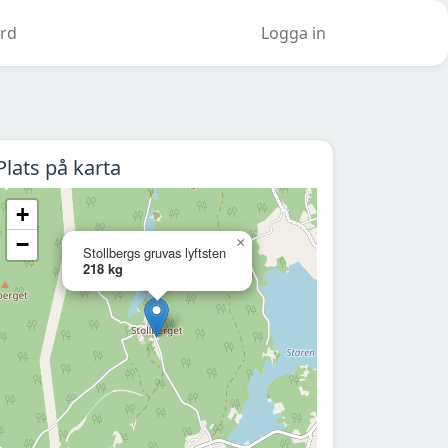
rd
Logga in
Plats på karta
+
−
×
Stollbergs gruvas lyftsten
218 kg