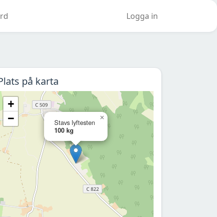
rd
Logga in
Plats på karta
+
−
×
Stavs lyftesten
100 kg