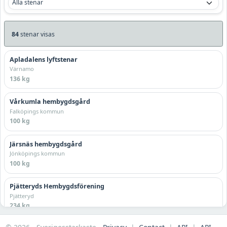
84
stenar visas
Apladalens lyftstenar
Värnamo
136 kg
Vårkumla hembygdsgård
Falköpings kommun
100 kg
Järsnäs hembygdsgård
Jönköpings kommun
100 kg
Pjätteryds Hembygdsförening
Pjätteryd
234 kg