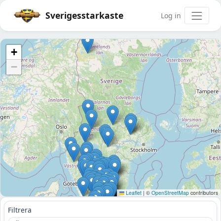
Sverigesstarkaste
Log in
+
−
Leaflet
|
©
OpenStreetMap
contributors
Filtrera