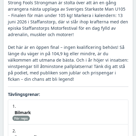
Strong Fools Strongman är stolta över att än en gång
arrangera nästa upplaga av Sveriges Starkaste Man U105
– Finalen för män under 105 kg! Markera i kalendern: 13
juni 2026 i Staffanstorp, där vi slår ihop krafterna med den
episka Staffanstorps Motorfestival för en dag fylld av
adrenalin, muskler och motorer!
Det här är en öppen final – ingen kvalificering behövs! Så
länge du väger in på 104,9 kg eller mindre, är du
välkommen att utmana de bästa. Och i år höjer vi insatsen:
vinstpengar till åtminstone pallplatserna! Tänk dig att stå
på podiet, med publiken som jublar och prispengar i
fickan – din chans att bli legend!
Tävlingsgrenar:
Bilmark
För reps