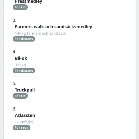
Pressmedley
För tid
Farmers walk och sandsäcksmedley
140kg farmers och sandsäck
För distans
Bil-ok
375kg
För distans
Truckpull
För tid
Atlassten
Trumf vikt
För reps