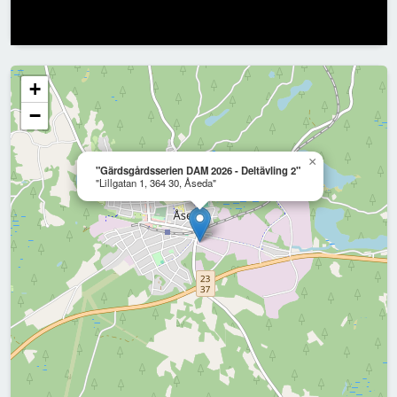
+
−
×
"Gärdsgårdsserien DAM 2026 - Deltävling 2"
"Lillgatan 1, 364 30, Åseda"