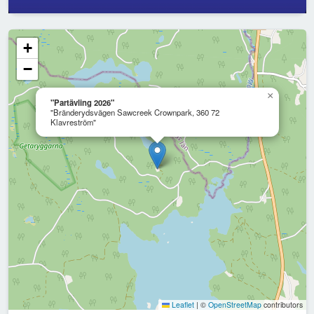
+
−
×
"Partävling 2026"
"Bränderydsvägen Sawcreek Crownpark, 360 72
Klavreström"
Leaflet
|
©
OpenStreetMap
contributors