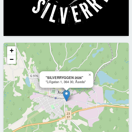
+
−
×
"SILVERRYGGEN 2026"
"Lillgatan 1, 364 30, Åseda"