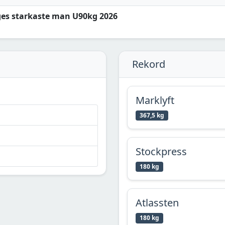
iges starkaste man U90kg 2026
Rekord
Marklyft
367,5 kg
Stockpress
180 kg
Atlassten
180 kg