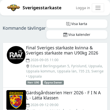
Sverigesstarkaste
Logga in
Visa karta
Kommande tävlingar
Visa kalender
Final Sveriges starkaste kvinna &
Sveriges starkaste man U90kg 2026
2026-09-05 11:00
Edvard Berlingsgatan 5, Fyrislund, Uppsala,
Uppsala kommun, Uppsala län, 735 23, Sverige
• Uppsala
Herr U90
Öppna Damer
Gärdsgårdsserien Herr 2026 - F I N A
L - Lätta klassen
2026-09-12 09:00