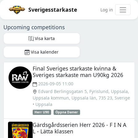
Sverigesstarkaste
Log in
Upcoming competitions
Visa karta
Visa kalender
Final Sveriges starkaste kvinna &
Sveriges starkaste man U90kg 2026
2026-09-05 11:00
Edvard Berlingsgatan 5, Fyrislund, Uppsala,
Uppsala kommun, Uppsala län, 735 23, Sverige
• Uppsala
Herr U90
Öppna Damer
Gärdsgårdsserien Herr 2026 - F I N A
L - Lätta klassen